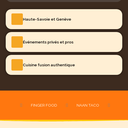
Haute-Savoie et Genève
Événements privés et pros
Cuisine fusion authentique
FINGER FOOD
NAAN TACO
BUR